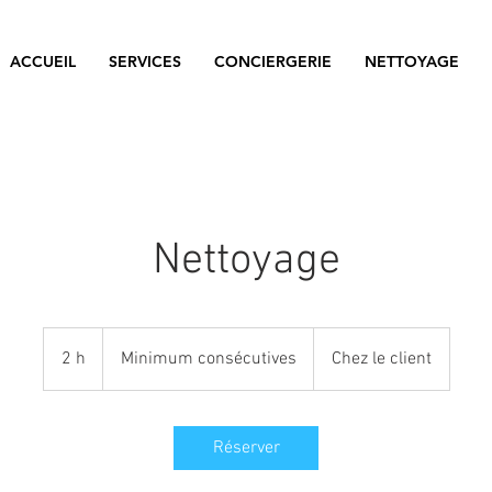
Zen Services Troyes
ACCUEIL
SERVICES
CONCIERGERIE
NETTOYAGE
Nettoyage
Minimum
consécutives
2 h
2
Minimum consécutives
Chez le client
h
Réserver