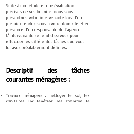
Suite à une étude et une évaluation
précises de vos besoins, nous vous
présentons votre intervenante lors d’un
premier rendez-vous à votre domicile et en
présence d’un responsable de l’agence.
L’intervenante se rend chez vous pour
effectuer les différentes tâches que vous
lui avez préalablement définies.
Descriptif des tâches
courantes ménagères
:
Travaux ménagers : nettoyer le sol, les
sanitaires, les fenêtres, les armoires, le
réfrigérateur, le congélateur, faire les lits,
aspirer les tapis et moquettes, voilages,
ranger la maison, dépoussiérer les
meubles, vider les poubelles, etc.
Repassage : laver, étendre et repasser le